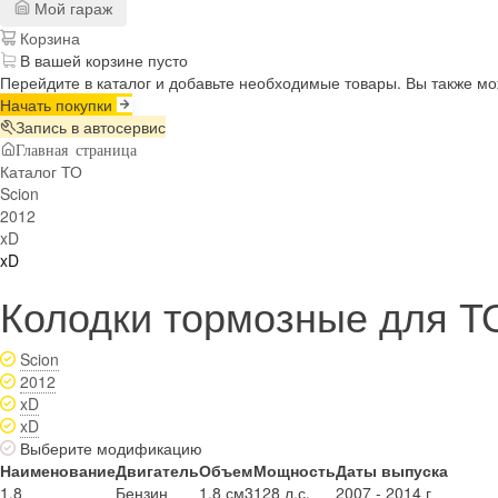
Мой гараж
Корзина
В вашей корзине пусто
Перейдите в каталог и добавьте необходимые товары. Вы также м
Начать покупки
Запись в автосервис
Главная страница
Каталог ТО
Scion
2012
xD
xD
Колодки тормозные для ТО
Scion
2012
xD
xD
Выберите модификацию
Наименование
Двигатель
Объем
Мощность
Даты выпуска
1.8
Бензин
1.8 см3
128 л.с.
2007 - 2014 г