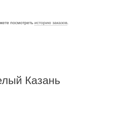
ожете посмотреть
историю заказов
.
елый Казань