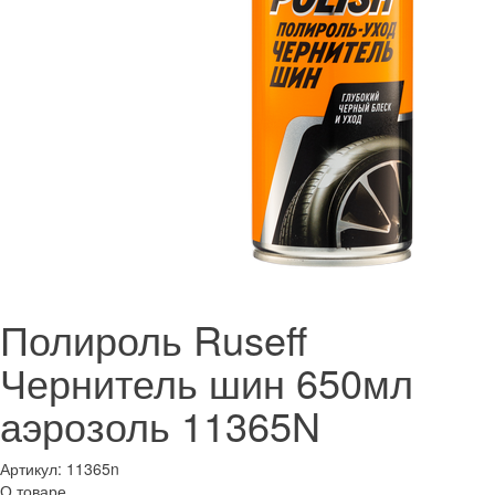
Полироль Ruseff
Чернитель шин 650мл
аэрозоль 11365N
Артикул:
11365n
О товаре