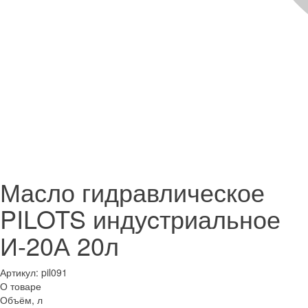
Масло гидравлическое
PILOTS индуcтриальное
И-20А 20л
Артикул:
pil091
О товаре
Объём, л