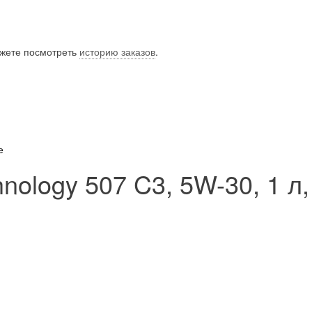
ожете посмотреть
историю заказов
.
е
nology 507 C3, 5W-30, 1 л