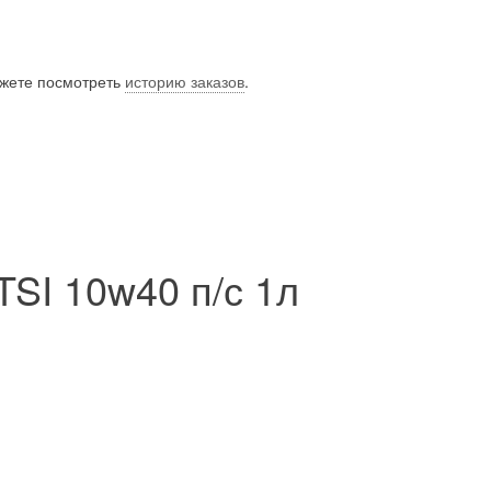
ожете посмотреть
историю заказов
.
SI 10w40 п/с 1л