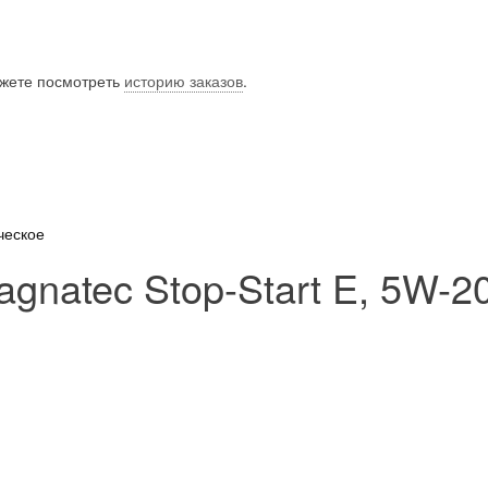
ожете посмотреть
историю заказов
.
ческое
gnatec Stop-Start E, 5W-20