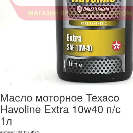
Масло моторное Texaco
Havoline Extra 10w40 п/с
1л
Артикул:
840126nke