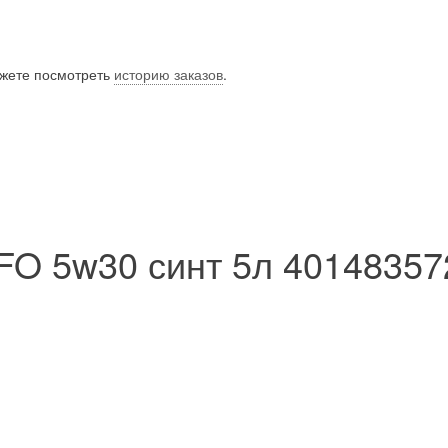
ожете посмотреть
историю заказов
.
FO 5w30 синт 5л 40148357