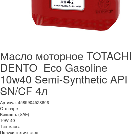
Масло моторное TOTACHI
DENTO Eco Gasoline
10w40 Semi-Synthetic API
SN/CF 4л
Артикул:
4589904528606
О товаре
Вязкость (SAE)
10W-40
Тип масла
Полусинтетическое