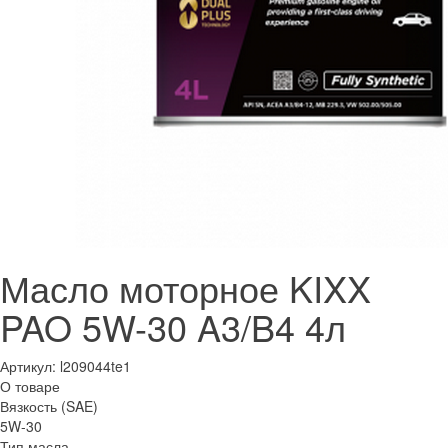
Масло моторное KIXX
PAO 5W-30 A3/B4 4л
Артикул:
l209044te1
О товаре
Вязкость (SAE)
5W-30
Тип масла