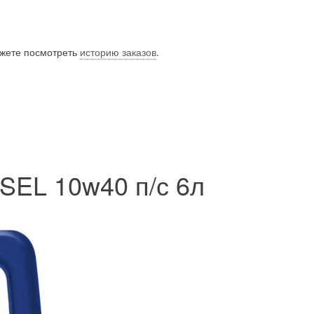
ожете посмотреть
историю заказов
.
SEL 10w40 п/с 6л