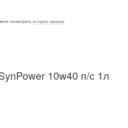
ожете посмотреть
историю заказов
.
 SynPower 10w40 п/с 1л