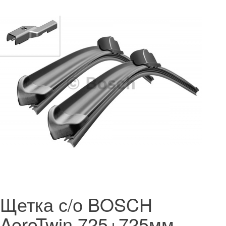
Щетка с/о BOSCH
AeroTwin 725+725мм