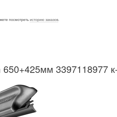
ожете посмотреть
историю заказов
.
n 650+425мм 3397118977 к