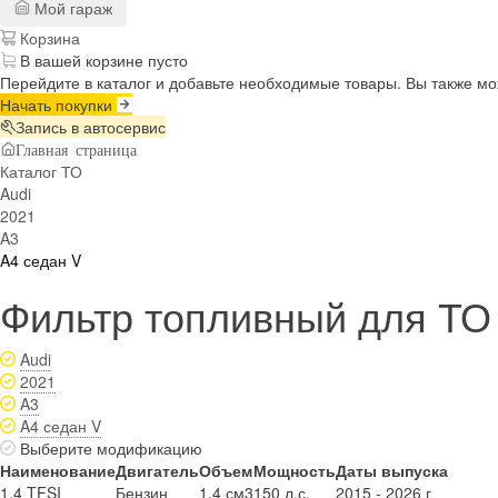
Мой гараж
Корзина
В вашей корзине пусто
Перейдите в каталог и добавьте необходимые товары. Вы также м
Начать покупки
Запись в автосервис
Главная страница
Каталог ТО
Audi
2021
A3
A4 седан V
Фильтр топливный для ТО 
Audi
2021
A3
A4 седан V
Выберите модификацию
Наименование
Двигатель
Объем
Мощность
Даты выпуска
1.4 TFSI
Бензин
1.4 см3
150 л.с.
2015 - 2026 г