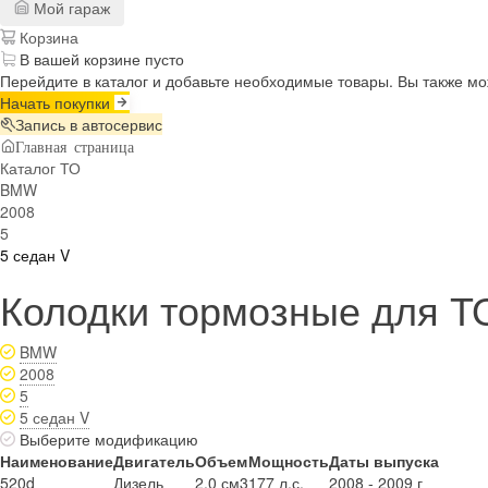
Мой гараж
Корзина
В вашей корзине пусто
Перейдите в каталог и добавьте необходимые товары. Вы также м
Начать покупки
Запись в автосервис
Главная страница
Каталог ТО
BMW
2008
5
5 седан V
Колодки тормозные для ТО
BMW
2008
5
5 седан V
Выберите модификацию
Наименование
Двигатель
Объем
Мощность
Даты выпуска
520d
Дизель
2.0 см3
177 л.с.
2008 - 2009 г