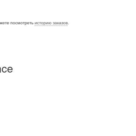
ожете посмотреть
историю заказов
.
nce