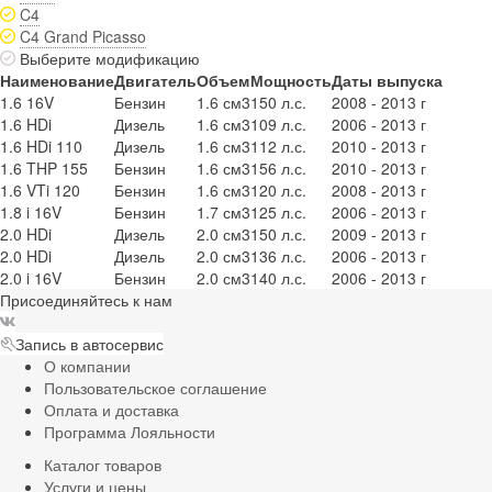
C4
C4 Grand Picasso
Выберите модификацию
Наименование
Двигатель
Объем
Мощность
Даты выпуска
1.6 16V
Бензин
1.6 см3
150 л.с.
2008 - 2013 г
1.6 HDi
Дизель
1.6 см3
109 л.с.
2006 - 2013 г
1.6 HDi 110
Дизель
1.6 см3
112 л.с.
2010 - 2013 г
1.6 THP 155
Бензин
1.6 см3
156 л.с.
2010 - 2013 г
1.6 VTi 120
Бензин
1.6 см3
120 л.с.
2008 - 2013 г
1.8 i 16V
Бензин
1.7 см3
125 л.с.
2006 - 2013 г
2.0 HDi
Дизель
2.0 см3
150 л.с.
2009 - 2013 г
2.0 HDi
Дизель
2.0 см3
136 л.с.
2006 - 2013 г
2.0 i 16V
Бензин
2.0 см3
140 л.с.
2006 - 2013 г
Присоединяйтесь к нам
Запись в автосервис
О компании
Пользовательское соглашение
Оплата и доставка
Программа Лояльности
Каталог товаров
Услуги и цены