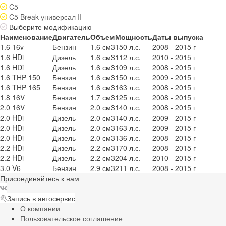
C5
C5 Break универсал II
Выберите модификацию
Наименование
Двигатель
Объем
Мощность
Даты выпуска
1.6 16v
Бензин
1.6 см3
150 л.с.
2008 - 2015 г
1.6 HDi
Дизель
1.6 см3
112 л.с.
2010 - 2015 г
1.6 HDi
Дизель
1.6 см3
109 л.с.
2008 - 2015 г
1.6 THP 150
Бензин
1.6 см3
150 л.с.
2009 - 2015 г
1.6 THP 165
Бензин
1.6 см3
163 л.с.
2008 - 2015 г
1.8 16V
Бензин
1.7 см3
125 л.с.
2008 - 2015 г
2.0 16V
Бензин
2.0 см3
140 л.с.
2008 - 2015 г
2.0 HDi
Дизель
2.0 см3
140 л.с.
2009 - 2015 г
2.0 HDi
Дизель
2.0 см3
163 л.с.
2009 - 2015 г
2.0 HDi
Дизель
2.0 см3
136 л.с.
2008 - 2015 г
2.2 HDi
Дизель
2.2 см3
170 л.с.
2008 - 2015 г
2.2 HDi
Дизель
2.2 см3
204 л.с.
2010 - 2015 г
3.0 V6
Бензин
2.9 см3
211 л.с.
2008 - 2015 г
Присоединяйтесь к нам
Запись в автосервис
О компании
Пользовательское соглашение