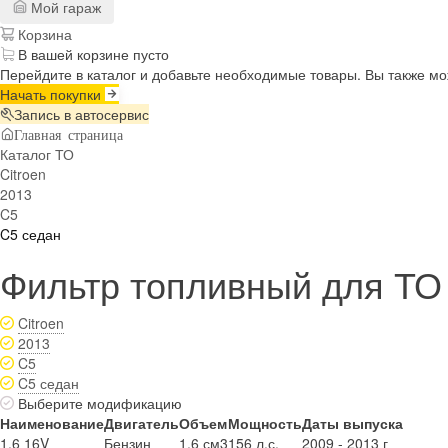
Мой гараж
Корзина
В вашей корзине пусто
Перейдите в каталог и добавьте необходимые товары. Вы также м
Начать покупки
Запись в автосервис
Главная страница
Каталог ТО
Citroen
2013
C5
C5 седан
Фильтр топливный для ТО н
Citroen
2013
C5
C5 седан
Выберите модификацию
Наименование
Двигатель
Объем
Мощность
Даты выпуска
1.6 16V
Бензин
1.6 см3
156 л.с.
2009 - 2013 г