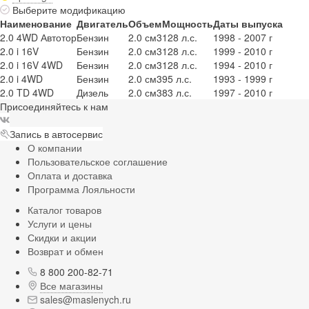
Выберите модификацию
Наименование
Двигатель
Объем
Мощность
Даты выпуска
2.0 4WD Автотор
Бензин
2.0 см3
128 л.с.
1998 - 2007 г
2.0 i 16V
Бензин
2.0 см3
128 л.с.
1999 - 2010 г
2.0 i 16V 4WD
Бензин
2.0 см3
128 л.с.
1994 - 2010 г
2.0 i 4WD
Бензин
2.0 см3
95 л.с.
1993 - 1999 г
2.0 TD 4WD
Дизель
2.0 см3
83 л.с.
1997 - 2010 г
Присоединяйтесь к нам
Запись в автосервис
О компании
Пользовательское соглашение
Оплата и доставка
Программа Лояльности
Каталог товаров
Услуги и цены
Скидки и акции
Возврат и обмен
8 800 200-82-71
Все магазины
sales@maslenych.ru