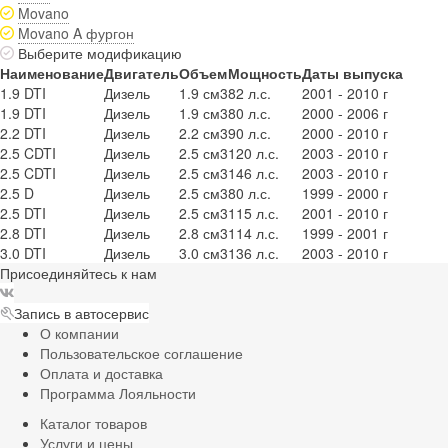
Movano
Movano A фургон
Выберите модификацию
Наименование
Двигатель
Объем
Мощность
Даты выпуска
1.9 DTI
Дизель
1.9 см3
82 л.с.
2001 - 2010 г
1.9 DTI
Дизель
1.9 см3
80 л.с.
2000 - 2006 г
2.2 DTI
Дизель
2.2 см3
90 л.с.
2000 - 2010 г
2.5 CDTI
Дизель
2.5 см3
120 л.с.
2003 - 2010 г
2.5 CDTI
Дизель
2.5 см3
146 л.с.
2003 - 2010 г
2.5 D
Дизель
2.5 см3
80 л.с.
1999 - 2000 г
2.5 DTI
Дизель
2.5 см3
115 л.с.
2001 - 2010 г
2.8 DTI
Дизель
2.8 см3
114 л.с.
1999 - 2001 г
3.0 DTI
Дизель
3.0 см3
136 л.с.
2003 - 2010 г
Присоединяйтесь к нам
Запись в автосервис
О компании
Пользовательское соглашение
Оплата и доставка
Программа Лояльности
Каталог товаров
Услуги и цены