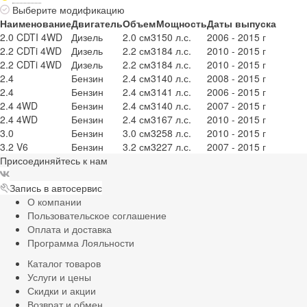
Выберите модификацию
Наименование
Двигатель
Объем
Мощность
Даты выпуска
2.0 CDTI 4WD
Дизель
2.0 см3
150 л.с.
2006 - 2015 г
2.2 CDTi 4WD
Дизель
2.2 см3
184 л.с.
2010 - 2015 г
2.2 CDTi 4WD
Дизель
2.2 см3
184 л.с.
2010 - 2015 г
2.4
Бензин
2.4 см3
140 л.с.
2008 - 2015 г
2.4
Бензин
2.4 см3
141 л.с.
2006 - 2015 г
2.4 4WD
Бензин
2.4 см3
140 л.с.
2007 - 2015 г
2.4 4WD
Бензин
2.4 см3
167 л.с.
2010 - 2015 г
3.0
Бензин
3.0 см3
258 л.с.
2010 - 2015 г
3.2 V6
Бензин
3.2 см3
227 л.с.
2007 - 2015 г
Присоединяйтесь к нам
Запись в автосервис
О компании
Пользовательское соглашение
Оплата и доставка
Программа Лояльности
Каталог товаров
Услуги и цены
Скидки и акции
Возврат и обмен