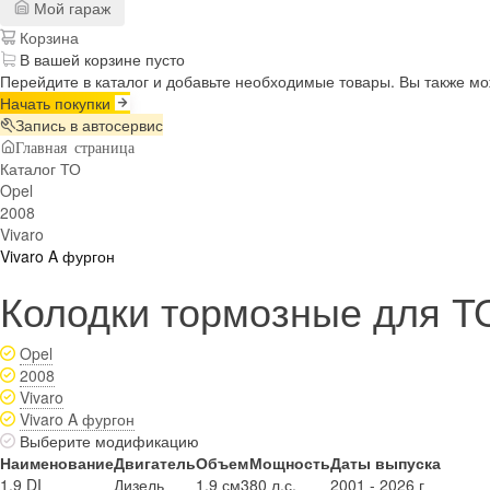
Мой гараж
Корзина
В вашей корзине пусто
Перейдите в каталог и добавьте необходимые товары. Вы также м
Начать покупки
Запись в автосервис
Главная страница
Каталог ТО
Opel
2008
Vivaro
Vivaro A фургон
Колодки тормозные для ТО
Opel
2008
Vivaro
Vivaro A фургон
Выберите модификацию
Наименование
Двигатель
Объем
Мощность
Даты выпуска
1.9 DI
Дизель
1.9 см3
80 л.с.
2001 - 2026 г