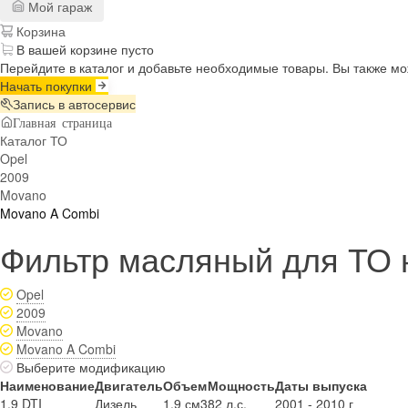
Мой гараж
Корзина
В вашей корзине пусто
Перейдите в каталог и добавьте необходимые товары. Вы также м
Начать покупки
Запись в автосервис
Главная страница
Каталог ТО
Opel
2009
Movano
Movano A Combi
Фильтр масляный для ТО н
Opel
2009
Movano
Movano A Combi
Выберите модификацию
Наименование
Двигатель
Объем
Мощность
Даты выпуска
1.9 DTI
Дизель
1.9 см3
82 л.с.
2001 - 2010 г