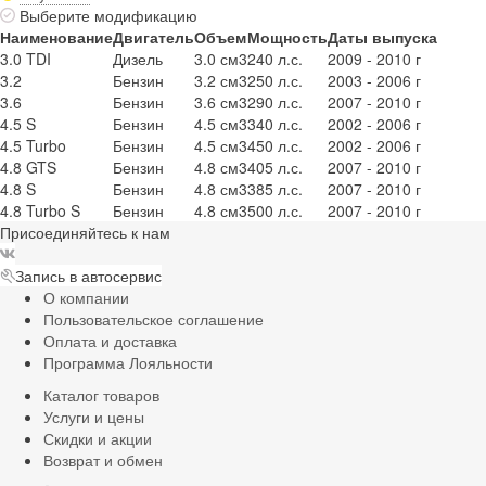
Выберите модификацию
Наименование
Двигатель
Объем
Мощность
Даты выпуска
3.0 TDI
Дизель
3.0 см3
240 л.с.
2009 - 2010 г
3.2
Бензин
3.2 см3
250 л.с.
2003 - 2006 г
3.6
Бензин
3.6 см3
290 л.с.
2007 - 2010 г
4.5 S
Бензин
4.5 см3
340 л.с.
2002 - 2006 г
4.5 Turbo
Бензин
4.5 см3
450 л.с.
2002 - 2006 г
4.8 GTS
Бензин
4.8 см3
405 л.с.
2007 - 2010 г
4.8 S
Бензин
4.8 см3
385 л.с.
2007 - 2010 г
4.8 Turbo S
Бензин
4.8 см3
500 л.с.
2007 - 2010 г
Присоединяйтесь к нам
Запись в автосервис
О компании
Пользовательское соглашение
Оплата и доставка
Программа Лояльности
Каталог товаров
Услуги и цены
Скидки и акции
Возврат и обмен