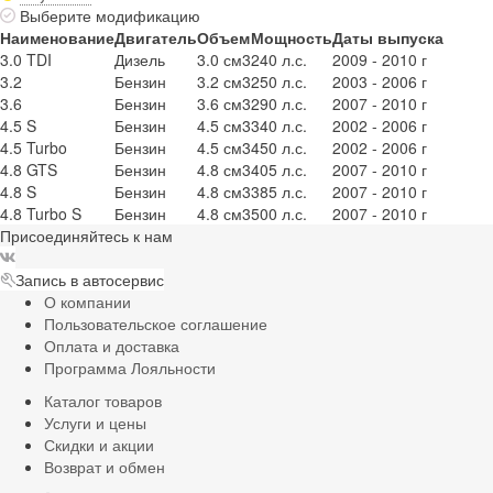
Выберите модификацию
Наименование
Двигатель
Объем
Мощность
Даты выпуска
3.0 TDI
Дизель
3.0 см3
240 л.с.
2009 - 2010 г
3.2
Бензин
3.2 см3
250 л.с.
2003 - 2006 г
3.6
Бензин
3.6 см3
290 л.с.
2007 - 2010 г
4.5 S
Бензин
4.5 см3
340 л.с.
2002 - 2006 г
4.5 Turbo
Бензин
4.5 см3
450 л.с.
2002 - 2006 г
4.8 GTS
Бензин
4.8 см3
405 л.с.
2007 - 2010 г
4.8 S
Бензин
4.8 см3
385 л.с.
2007 - 2010 г
4.8 Turbo S
Бензин
4.8 см3
500 л.с.
2007 - 2010 г
Присоединяйтесь к нам
Запись в автосервис
О компании
Пользовательское соглашение
Оплата и доставка
Программа Лояльности
Каталог товаров
Услуги и цены
Скидки и акции
Возврат и обмен