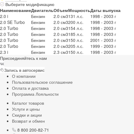
Выберите модификацию
Наименование
Двигатель
Объем
Мощность
Даты выпуска
2.0 i
Бензин
2.0 см3
131 л.с.
1998 - 2003 г
2.0 SE Turbo
Бензин
2.0 см3
200 л.с.
1998 - 2003 г
2.0 Turbo
Бензин
2.0 см3
154 л.с.
1998 - 2003 г
2.0 Turbo
Бензин
2.0 см3
185 л.с.
1998 - 2003 г
2.0 Turbo
Бензин
2.0 см3
150 л.с.
2001 - 2003 г
2.0 Turbo
Бензин
2.0 см3
205 л.с.
1999 - 2003 г
2.3 i
Бензин
2.3 см3
150 л.с.
1998 - 2003 г
Присоединяйтесь к нам
Запись в автосервис
О компании
Пользовательское соглашение
Оплата и доставка
Программа Лояльности
Каталог товаров
Услуги и цены
Скидки и акции
Возврат и обмен
8 800 200-82-71