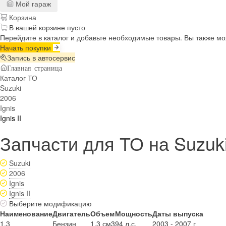
Мой гараж
Корзина
В вашей корзине пусто
Перейдите в каталог и добавьте необходимые товары. Вы также м
Начать покупки
Запись в автосервис
Главная страница
Каталог ТО
Suzuki
2006
Ignis
Ignis II
Запчасти для ТО на Suzuki 
Suzuki
2006
Ignis
Ignis II
Выберите модификацию
Наименование
Двигатель
Объем
Мощность
Даты выпуска
1.3
Бензин
1.3 см3
94 л.с.
2003 - 2007 г