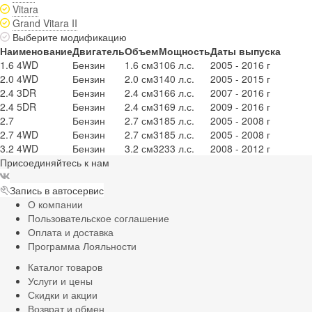
Vitara
Grand Vitara II
Выберите модификацию
Наименование
Двигатель
Объем
Мощность
Даты выпуска
1.6 4WD
Бензин
1.6 см3
106 л.с.
2005 - 2016 г
2.0 4WD
Бензин
2.0 см3
140 л.с.
2005 - 2015 г
2.4 3DR
Бензин
2.4 см3
166 л.с.
2007 - 2016 г
2.4 5DR
Бензин
2.4 см3
169 л.с.
2009 - 2016 г
2.7
Бензин
2.7 см3
185 л.с.
2005 - 2008 г
2.7 4WD
Бензин
2.7 см3
185 л.с.
2005 - 2008 г
3.2 4WD
Бензин
3.2 см3
233 л.с.
2008 - 2012 г
Присоединяйтесь к нам
Запись в автосервис
О компании
Пользовательское соглашение
Оплата и доставка
Программа Лояльности
Каталог товаров
Услуги и цены
Скидки и акции
Возврат и обмен