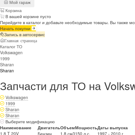
Мой гараж
Корзина
В вашей корзине пусто
Перейдите в каталог и добавьте необходимые товары. Вы также м
Начать покупки
Запись в автосервис
Главная страница
Каталог ТО
Volkswagen
1999
Sharan
Sharan
Запчасти для ТО на Volks
Volkswagen
1999
Sharan
Sharan
Выберите модификацию
Наименование
Двигатель
Объем
Мощность
Даты выпуска
1.8 T 20V
Бензин
1.8 см3
150 л.с.
1997 - 2010 г